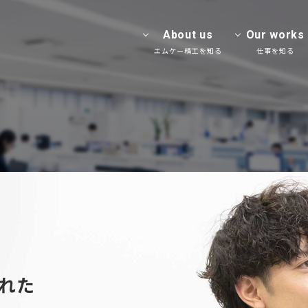
エムケー精工株式会社 RECRUITMENT SITE
About us
Our works
エムケー精工を知る
仕事を知る
工の仕事
イベント情報・エントリー
トップメッセージ
職種紹介
福利厚生
マイページ
門型洗車機開
れた