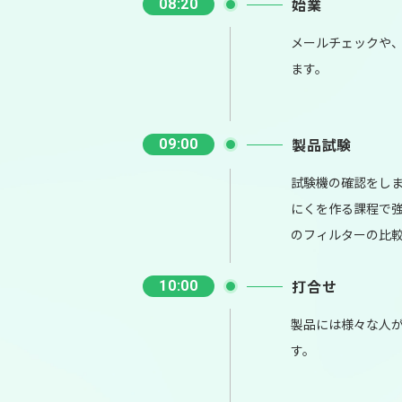
始業
08:20
メールチェックや、
ます。
製品試験
09:00
試験機の確認をし
にくを作る課程で
のフィルターの比
打合せ
10:00
製品には様々な人
す。